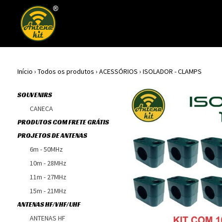
Início
›
Todos os produtos
›
ACESSÓRIOS
›
ISOLADOR - CLAMPS
SOUVENIRS
CANECA
PRODUTOS COM FRETE GRÁTIS
PROJETOS DE ANTENAS
6m - 50MHz
10m - 28MHz
11m - 27MHz
15m - 21MHz
ANTENAS HF/VHF/UHF
ANTENAS HF