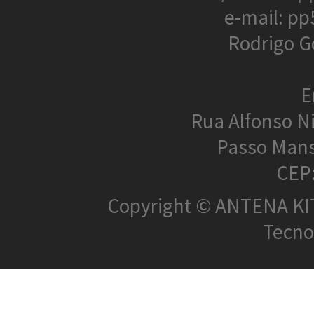
e-mail: p
Rodrigo G
E
Rua Alfonso N
Passo Mans
CEP
Copyright © ANTENA KIT 
Tecnol