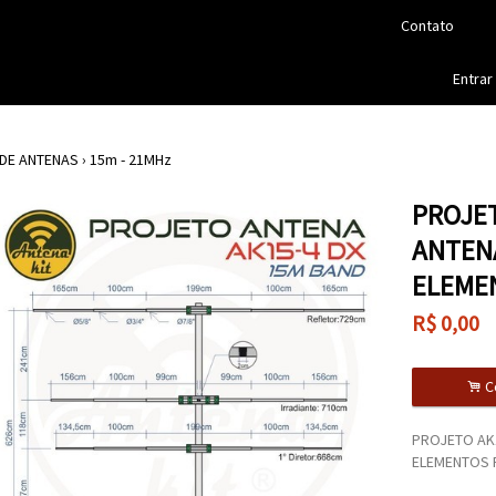
Contato
Entrar
DE ANTENAS
›
15m - 21MHz
PROJET
ANTENA
ELEME
R$
0,00
.
C
PROJETO AK1
ELEMENTOS 