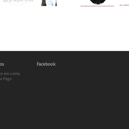
os
Facebook
to em conta
o Pago