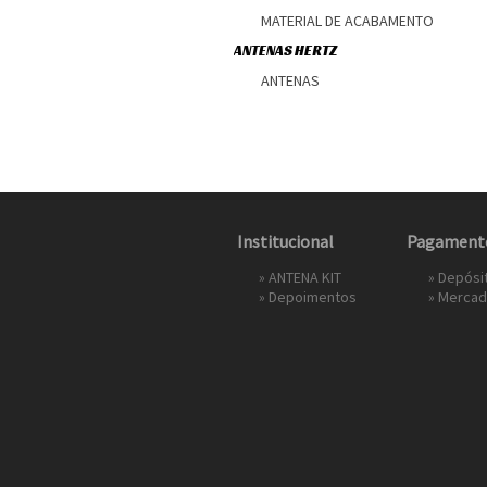
MATERIAL DE ACABAMENTO
ANTENAS HERTZ
ANTENAS
Institucional
Pagament
»
ANTENA KIT
» Depósi
»
Depoimentos
»
Mercad