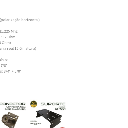
4
(polarização horizontal)
21.225 Mhz
j0.532 Ohm
.0 Ohm)
terra real 15.0m altura)
ínio:
 7/8"
: 3/4" > 5/8"