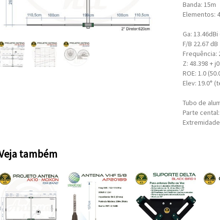
Banda: 15m
Elementos: 
Ga: 13.46dBi 
F/B 22.67 dB
Frequência: 
Z: 48.398 + 
ROE: 1.0 (50
Elev: 19.0° (
Tubo de alum
Parte cental:
Extremidades
Veja também