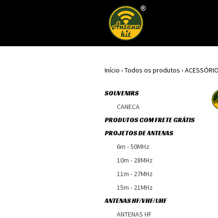
Início
›
Todos os produtos
›
ACESSÓRI
SOUVENIRS
CANECA
PRODUTOS COM FRETE GRÁTIS
PROJETOS DE ANTENAS
6m - 50MHz
10m - 28MHz
11m - 27MHz
15m - 21MHz
ANTENAS HF/VHF/UHF
ANTENAS HF