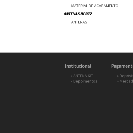
MATERIAL DE ACABAMENTO
ANTENAS HERTZ
ANTENAS
Institucional
Pagament
»
ANTENA KIT
» Depósi
»
Depoimentos
»
Mercad