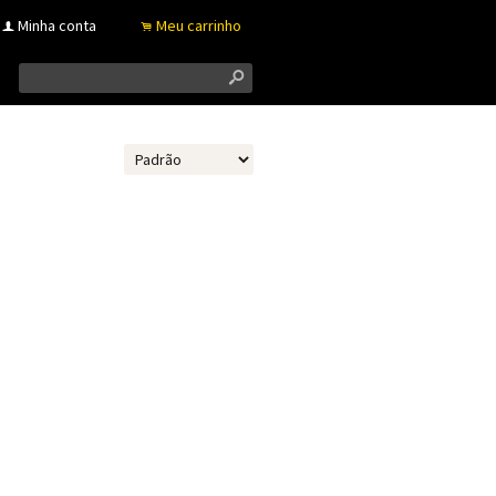
Minha conta
Meu carrinho
f
.
s