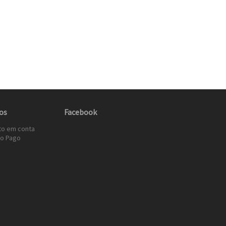
os
Facebook
to em conta
o Pago