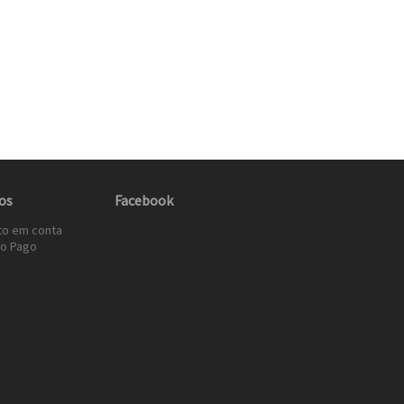
os
Facebook
to em conta
o Pago