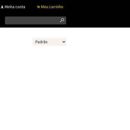
Minha conta
Meu carrinho
f
.
s