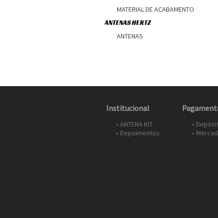
MATERIAL DE ACABAMENTO
ANTENAS HERTZ
ANTENAS
Institucional
Pagament
»
ANTENA KIT
» Depósi
»
Depoimentos
»
Mercad