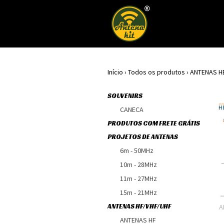
Início
›
Todos os produtos
›
ANTENAS H
SOUVENIRS
CANECA
PRODUTOS COM FRETE GRÁTIS
PROJETOS DE ANTENAS
6m - 50MHz
10m - 28MHz
11m - 27MHz
15m - 21MHz
ANTENAS HF/VHF/UHF
A
ANTENAS HF