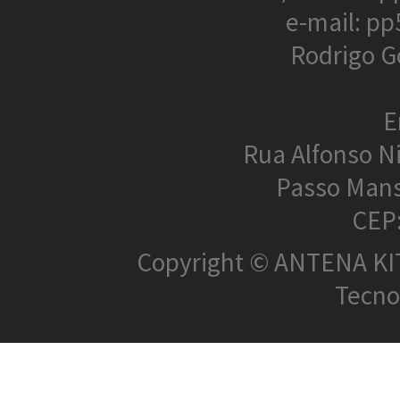
e-mail: p
Rodrigo G
E
Rua Alfonso N
Passo Mans
CEP
Copyright © ANTENA KIT 
Tecnol