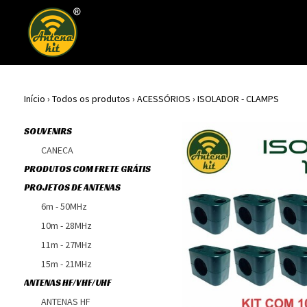
Início
›
Todos os produtos
›
ACESSÓRIOS
›
ISOLADOR - CLAMPS
SOUVENIRS
CANECA
PRODUTOS COM FRETE GRÁTIS
PROJETOS DE ANTENAS
6m - 50MHz
10m - 28MHz
11m - 27MHz
15m - 21MHz
ANTENAS HF/VHF/UHF
ANTENAS HF