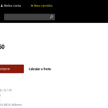
Minha conta
Meu carrinho
f
.
s
50
omprar
Calcular o frete
 / D / AT
1
:
OS INOX 4X8mm