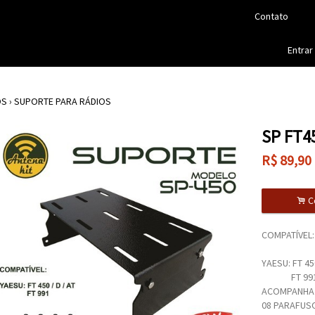
Contato
Entrar
OS
›
SUPORTE PARA RÁDIOS
SP FT4
R$
89,90
.
C
COMPATÍVEL:
YAESU: FT 450
FT 99
ACOMPANHA 
08 PARAFUS