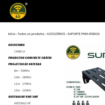
Início
›
Todos os produtos
›
ACESSÓRIOS
›
SUPORTE PARA RÁDIOS
SOUVENIRS
CANECA
PRODUTOS COM FRETE GRÁTIS
PROJETOS DE ANTENAS
6m - 50MHz
10m - 28MHz
11m - 27MHz
15m - 21MHz
ANTENAS HF/VHF/UHF
ANTENAS HF