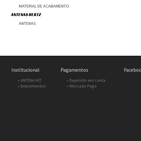
MATERIAL DE ACABAMENTO
ANTENAS HERTZ
ANTENAS
Institucional
Pagamentos
Facebo
»
ANTENA KIT
» Depósito em conta
»
Depoimentos
»
Mercado Pago