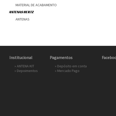
MATERIAL DE ACABAMENTO
ANTENAS HERTZ
ANTENAS
Institucional
Pagamentos
Facebo
»
ANTENA KIT
» Depósito em conta
»
Depoimentos
»
Mercado Pago