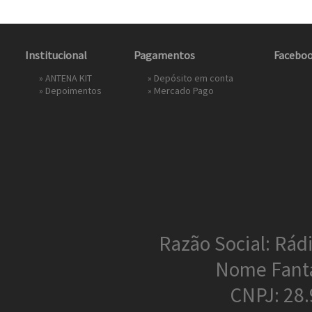
Institucional
Pagamentos
Facebo
»
ANTENA KIT
» Depósito em conta
»
Depoimentos
»
Mercado Pago
Razão Social: Rádi
Nome Fant
CNPJ: 28