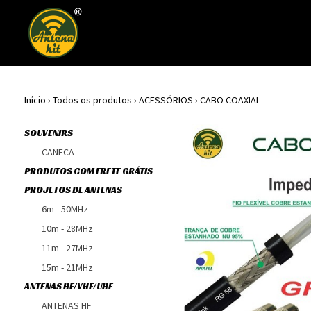
Início
›
Todos os produtos
›
ACESSÓRIOS
›
CABO COAXIAL
SOUVENIRS
CANECA
PRODUTOS COM FRETE GRÁTIS
PROJETOS DE ANTENAS
6m - 50MHz
10m - 28MHz
11m - 27MHz
15m - 21MHz
ANTENAS HF/VHF/UHF
ANTENAS HF