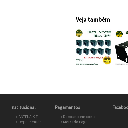
Veja também
Institucional
Pagamentos
Facebo
»
ANTENA KIT
» Depósito em conta
»
Depoimentos
»
Mercado Pago