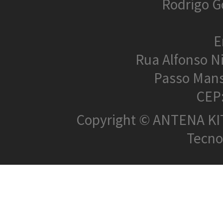
Rodrigo G
E
Rua Alfonso N
Passo Mans
CEP
Copyright © ANTENA KIT 
Tecnol