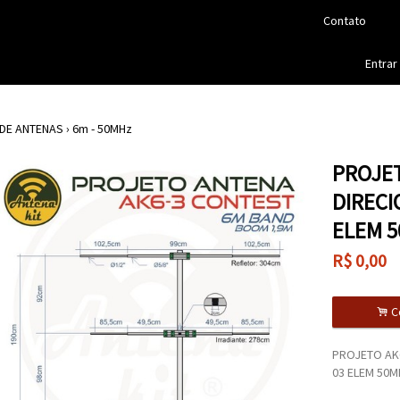
Contato
Entrar
DE ANTENAS
›
6m - 50MHz
PROJET
DIRECI
ELEM 
R$
0,00
.
C
PROJETO AK6
03 ELEM 50M