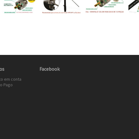
os
Facebook
to em conta
o Pago