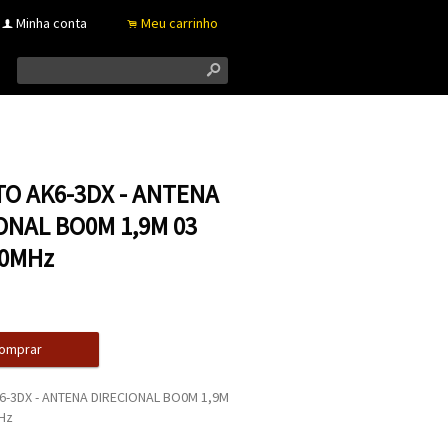
Minha conta
Meu carrinho
f
.
s
O AK6-3DX - ANTENA
ONAL BO0M 1,9M 03
50MHz
omprar
-3DX - ANTENA DIRECIONAL BO0M 1,9M
Hz