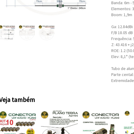
Banda: 6m -
Elementos: 
Boom: 1,9m
Ga: 12.84dBi 
F/B 18.05 dB
Frequência: 
Z: 43.416 + 
ROE: 1.2 (50
Elev: 8,1° (t
Tubo de alum
Parte cental:
Extremidades
Veja também