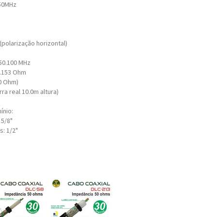
 50MHz
3
(polarização horizontal)
50.100 MHz
j2.153 Ohm
.0 Ohm)
erra real 10.0m altura)
ínio:
 5/8"
: 1/2"