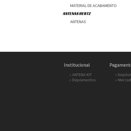
MATERIAL DE ACABAMENTO
ANTENAS HERTZ
ANTENAS
Institucional
Pagament
»
ANTENA KIT
» Depósi
»
Depoimentos
»
Mercad