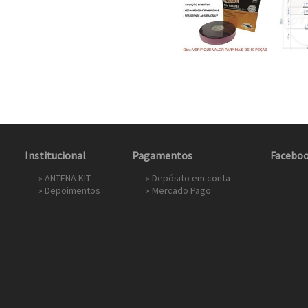
Institucional
Pagamentos
Facebo
»
ANTENA KIT
» Depósito em conta
»
Depoimentos
»
Mercado Pago